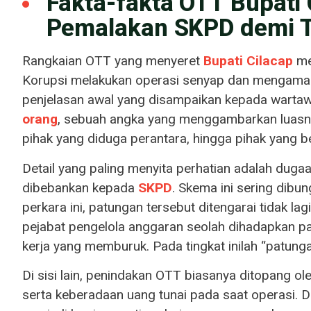
Fakta-fakta OTT Bupati
Pemalakan SKPD demi 
Rangkaian OTT yang menyeret
Bupati
Cilacap
me
Korupsi melakukan operasi senyap dan mengamank
penjelasan awal yang disampaikan kepada wartaw
orang
, sebuah angka yang menggambarkan luasnya
pihak yang diduga perantara, hingga pihak yang be
Detail yang paling menyita perhatian adalah dug
dibebankan kepada
SKPD
. Skema ini sering dib
perkara ini, patungan tersebut ditengarai tidak la
pejabat pengelola anggaran seolah dihadapkan pa
kerja yang memburuk. Pada tingkat inilah “patun
Di sisi lain, penindakan OTT biasanya ditopang ole
serta keberadaan uang tunai pada saat operasi. D