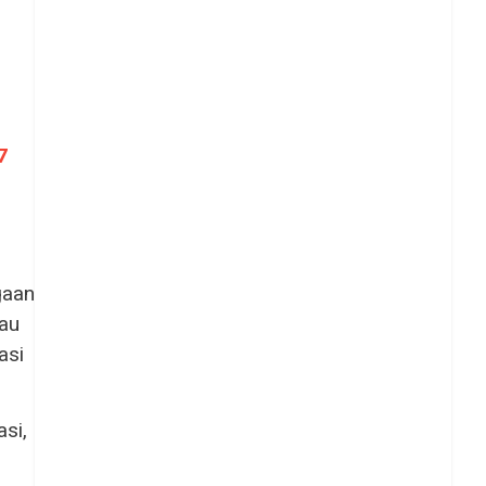
7
gaan
tau
asi
asi,