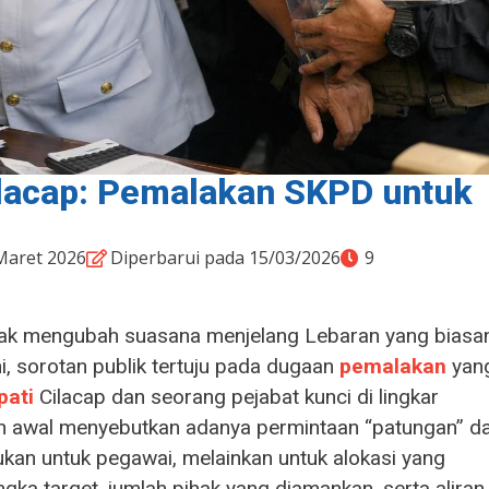
ilacap: Pemalakan SKPD untuk
Maret 2026
Diperbarui pada 15/03/2026
9
dak mengubah suasana menjelang Lebaran yang biasa
i, sorotan publik tertuju pada dugaan
pemalakan
yan
pati
Cilacap dan seorang pejabat kunci di lingkar
an awal menyebutkan adanya permintaan “patungan” da
kan untuk pegawai, melainkan untuk alokasi yang
ngka target, jumlah pihak yang diamankan, serta aliran