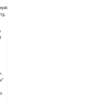
ejak
ng,
n
t
n
i”
es