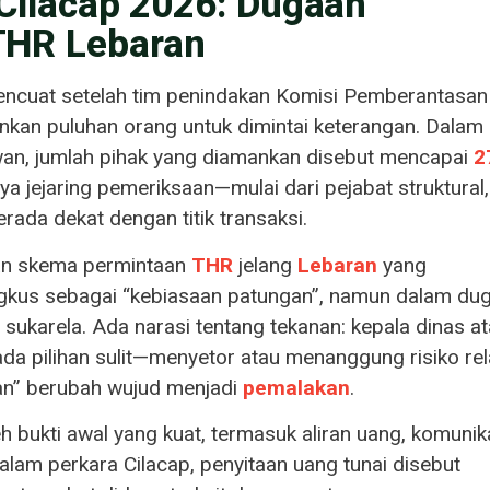
 Cilacap 2026: Dugaan
THR Lebaran
ncuat setelah tim penindakan Komisi Pemberantasan
an puluhan orang untuk dimintai keterangan. Dalam
an, jumlah pihak yang diamankan disebut mencapai
2
 jejaring pemeriksaan—mulai dari pejabat struktural,
rada dekat dengan titik transaksi.
aan skema permintaan
THR
jelang
Lebaran
yang
ungkus sebagai “kebiasaan patungan”, namun dalam du
gi sukarela. Ada narasi tentang tekanan: kepala dinas a
da pilihan sulit—menyetor atau menanggung risiko rel
gan” berubah wujud menjadi
pemalakan
.
h bukti awal yang kuat, termasuk aliran uang, komunik
alam perkara Cilacap, penyitaan uang tunai disebut