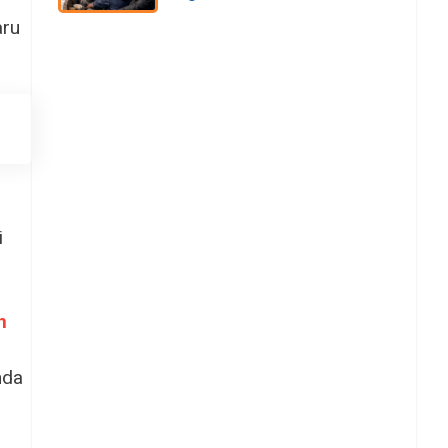
ru
i
n
nda