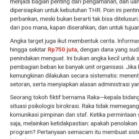
menjadi bagian penting dari pengamanan, dan uan
dipersiapkan untuk kebutuhan THR. Poin ini pentin
perbankan, meski bukan berarti tak bisa ditelusu
dari pos mana, kapan diserahkan, dan untuk tujua
Angka target juga ikut membentuk cerita. Inform
hingga sekitar
Rp750 juta
, dengan dana yang sud
penindakan menguat. Ini bukan angka kecil untuk
pembagian beban ke banyak unit organisasi. Jik
kemungkinan dilakukan secara sistematis: menentu
setoran, serta menyiapkan alasan administrasi ya
Seorang tokoh fiktif bernama Raka—kepala bida
situasi psikologis birokrasi. Raka tidak memegang
komunikasi pimpinan dan staf. Ketika permintaan 
saja, melainkan ketidakpastian: apakah penolakan 
program? Pertanyaan semacam itu membuat sistem 