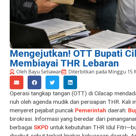
Mengejutkan! OTT Bupati C
Membiayai THR Lebaran
Oleh
Bayu Setiawan
Diterbitkan pada
Minggu 15 
Operasi tangkap tangan (OTT) di Cilacap menda
riuh oleh agenda mudik dan persiapan THR. Kali in
menyeret pejabat puncak
Pemerintah
daerah:
Bu
birokrasi. Informasi yang beredar dari penangan
berbagai
SKPD
untuk kebutuhan THR Idul Fitri—bu
disebut-sebut terkait lingkar kekuasaan daerah. A