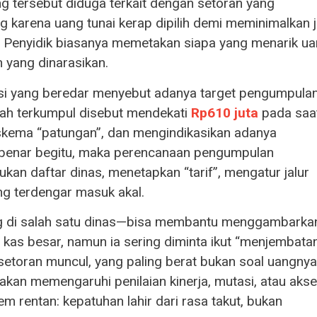
g tersebut diduga terkait dengan setoran yang
g karena uang tunai kerap dipilih demi meminimalkan j
ri. Penyidik biasanya memetakan siapa yang menarik ua
n yang dinarasikan.
asi yang beredar menyebut adanya target pengumpula
ah terkumpul disebut mendekati
Rp610 juta
pada saa
 skema “patungan”, dan mengindikasikan adanya
a benar begitu, maka perencanaan pengumpulan
kan daftar dinas, menetapkan “tarif”, mengatur jalur
ng terdengar masuk akal.
ng di salah satu dinas—bisa membantu menggambarka
 kas besar, namun ia sering diminta ikut “menjembatan
setoran muncul, yang paling berat bukan soal uangnya
akan memengaruhi penilaian kinerja, mutasi, atau aks
rentan: kepatuhan lahir dari rasa takut, bukan